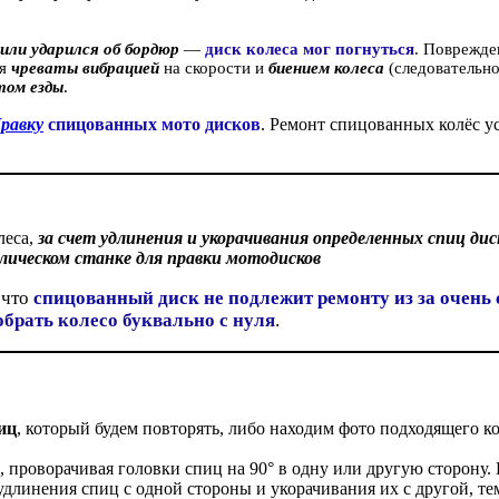
 или ударился об бордюр
—
диск колеса мог погнуться
. Поврежде
ия
чреваты вибрацией
на скорости и
биением колеса
(следователь
том езды
.
равку
спицованных мото дисков
. Ремонт спицованных колёс у
леса,
за счет удлинения и укорачивания определенных спиц д
лическом станке для правки мотодисков
 что
спицованный диск не подлежит ремонту из за очень
обрать колесо буквально с нуля
.
иц
, который будем повторять, либо находим фото подходящего к
, проворачивая головки спиц на 90° в одну или другую сторону.
длинения спиц с одной стороны и укорачивания их с другой, т