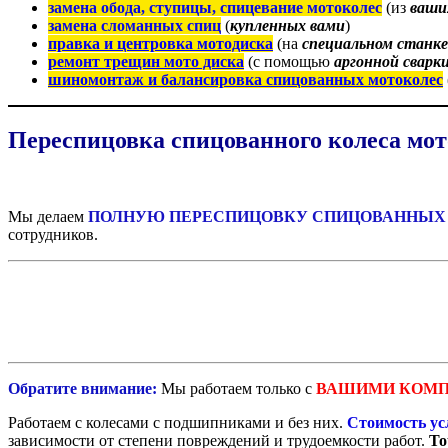
замена обода, ступицы, спицевание мотоколес
(из
ваши
замена сломанных спиц
(
купленных вами
)
правка и центровка мотодиска
(на
специальном станке
ремонт трещин мото диска
(с помощью
аргонной сварк
шиномонтаж и балансировка спицованных мотоколес
Переспицовка спицованного колеса мо
Мы делаем
ПОЛНУЮ ПЕРЕСПИЦОВКУ СПИЦОВАННЫХ
сотрудников.
Обратите внимание:
Мы работаем только с
ВАШИМИ КОМ
Работаем с колесами с подшипниками и без них.
Стоимость ус
зависимости от степени повреждений и трудоемкости работ.
То