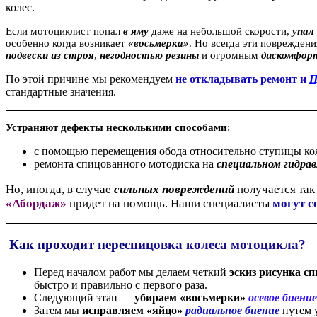
колес.
Если мотоциклист попал
в яму
даже на небольшой скорости,
упал
особенно когда возникает
«восьмерка»
. Но всегда эти поврежден
подвески из строя
,
негодностью резины
и огромным
дискомфор
По этой причине мы рекомендуем
не откладывать ремонт и
П
стандартные значения.
Устраняют дефекты несколькими способами
:
с помощью перемещения обода относительно ступицы ко
ремонта спицованного мотодиска на
специальном гидрав
Но, иногда, в случае
сильных повреждений
получается так
«Абордаж»
придет на помощь. Наши специалисты
могут с
Как проходит пе
ре
спицовка колеса мотоцикла?
Перед началом работ мы делаем четкий
эскиз рисунка сп
быстро и правильно с первого раза.
Следующий этап —
убираем «восьмерки»
осевое биение
Затем мы
исправляем «яйцо»
радиальное биение
путем у