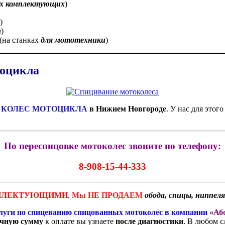
х комплектующих
)
)
и
)
(на станках
для мототехники
)
тоцикла
 КОЛЕС МОТОЦИКЛА
в Нижнем Новгороде
. У нас для этог
По переспицовке мотоколес звоните по телефону:
8-908-15-44-333
ПЛЕКТУЮЩИМИ
.
Мы НЕ ПРОДАЕМ
обода, спицы, ниппеля
луги по
спицеванию спицованных мотоколес в компании
«Аб
чную сумму
к оплате вы узнаете
после диагностики
. В любом с