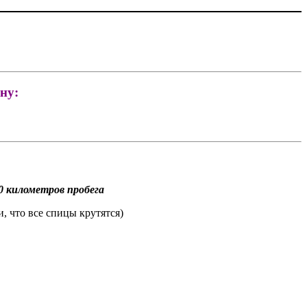
ну:
0 километров пробега
и, что все спицы крутятся)