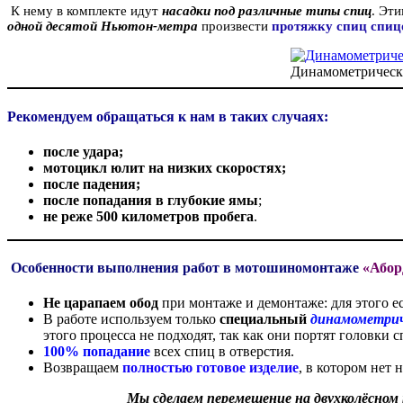
К нему в комплекте идут
насадки
под различные типы спиц
. Эт
одной десятой Ньютон-метра
произвести
протяжку спиц спиц
Динамометрическ
Рекомендуем обращаться к нам в таких случаях:
после удара;
мотоцикл юлит на низких скоростях;
после падения;
после попадания в глубокие ямы
;
не реже 500 километров пробега
.
Особенности выполнения работ в мотошиномонтаже
«Абор
Не царапаем обод
при монтаже и демонтаже: для этого е
В работе используем только
специальный
динамометрич
этого процесса не подходят, так как они портят головки с
100% попадание
всех спиц в отверстия.
Возвращаем
полностью готовое изделие
, в котором нет
Мы сделаем перемещение на двухколёсном